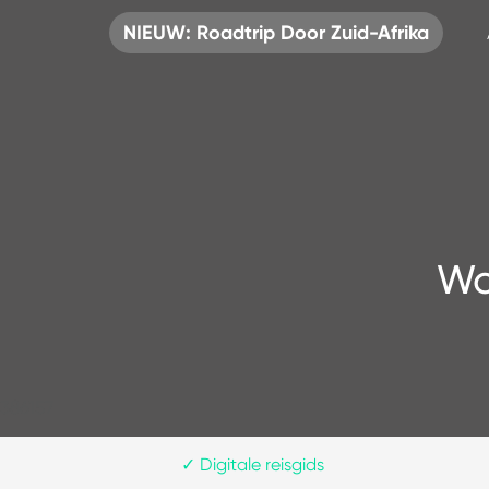
NIEUW: Roadtrip Door Zuid-Afrika
Wa
386157
✓
Digitale reisgids