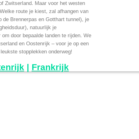
k of Zwitserland. Maar voor het westen
. Welke route je kiest, zal afhangen van
p de Brennerpas en Gotthart tunnel), je
gheidsduur), natuurlijk je
 om door bepaalde landen te rijden. We
itserland en Oostenrijk – voor je op een
de leukste stopplekken onderweg!
enrijk
|
Frankrijk
: