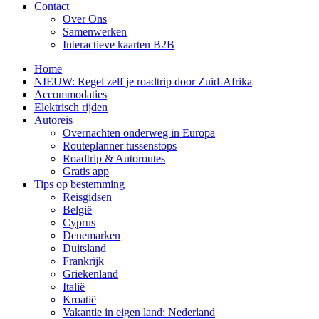
Contact
Over Ons
Samenwerken
Interactieve kaarten B2B
Home
NIEUW: Regel zelf je roadtrip door Zuid-Afrika
Accommodaties
Elektrisch rijden
Autoreis
Overnachten onderweg in Europa
Routeplanner tussenstops
Roadtrip & Autoroutes
Gratis app
Tips op bestemming
Reisgidsen
België
Cyprus
Denemarken
Duitsland
Frankrijk
Griekenland
Italië
Kroatië
Vakantie in eigen land: Nederland