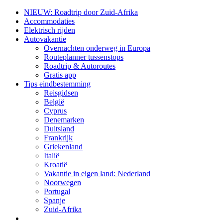
NIEUW: Roadtrip door Zuid-Afrika
Accommodaties
Elektrisch rijden
Autovakantie
Overnachten onderweg in Europa
Routeplanner tussenstops
Roadtrip & Autoroutes
Gratis app
Tips eindbestemming
Reisgidsen
België
Cyprus
Denemarken
Duitsland
Frankrijk
Griekenland
Italië
Kroatië
Vakantie in eigen land: Nederland
Noorwegen
Portugal
Spanje
Zuid-Afrika