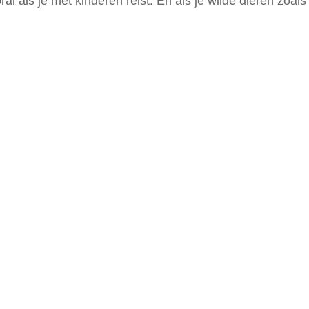
al als je met kinderen reist. En als je wilde dieren zoal