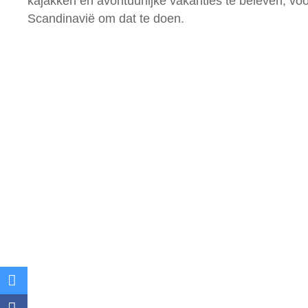
kajakken en avontuurlijke vakanties te beleven, voor
Scandinavië om dat te doen.