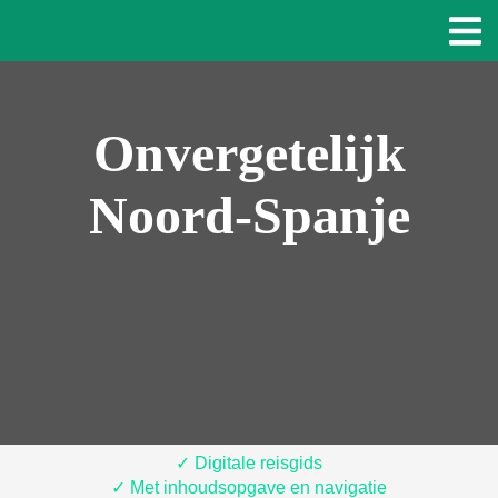
Onvergetelijk
Noord-Spanje
3333
✓
Digitale reisgids
✓
Met inhoudsopgave en navigatie