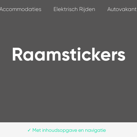
Accommodaties
Elektrisch Rijden
Autovakant
Raamstickers
✓
Met inhoudsopgave en navigatie