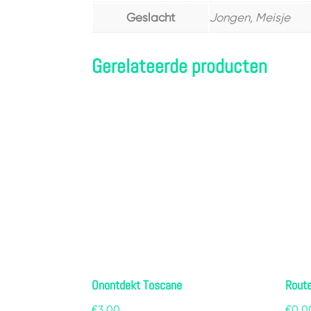
Geslacht
Jongen, Meisje
Gerelateerde producten
Onontdekt Toscane
Route
€
3.00
€
0.0