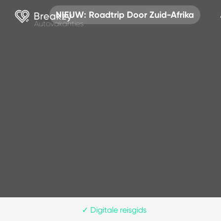
NIEUW: Roadtrip Door Zuid-Afrika
240
✓
Digitale reisgids