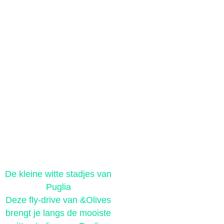
De kleine witte stadjes van
Ontspanning 
Puglia
Verblijf bij
Deze fly-drive van &Olives
Resort op Sa
brengt je langs de mooiste
wilt acuut 