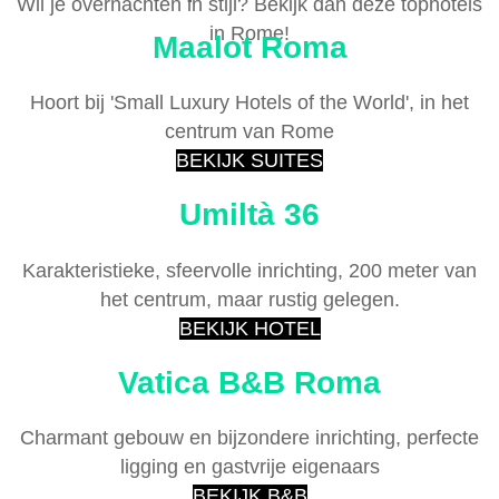
Wil je overnachten in stijl? Bekijk dan deze tophotels
in Rome!
Maalot Roma
Hoort bij 'Small Luxury Hotels of the World', in het
centrum van Rome
BEKIJK SUITES
Umiltà 36
Karakteristieke, sfeervolle inrichting, 200 meter van
het centrum, maar rustig gelegen.
BEKIJK HOTEL
Vatica B&B Roma
Charmant gebouw en bijzondere inrichting, perfecte
ligging en gastvrije eigenaars
BEKIJK B&B