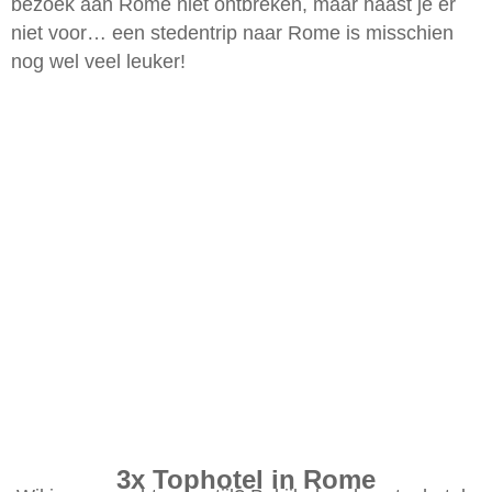
bezoek aan Rome niet ontbreken, maar haast je er
niet voor… een stedentrip naar Rome is misschien
nog wel veel leuker!
3x Tophotel in Rome