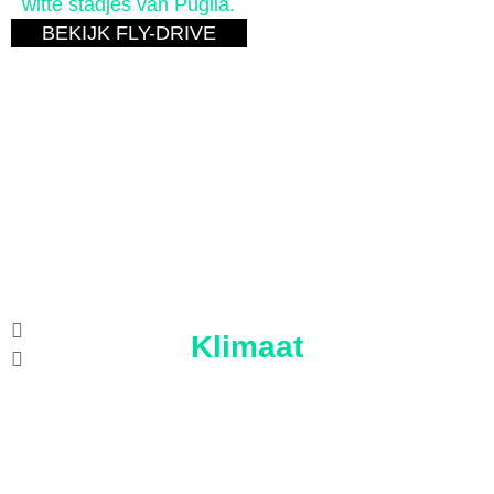
witte stadjes van Puglia.
BEKIJK 
BEKIJK FLY-DRIVE
Klimaat