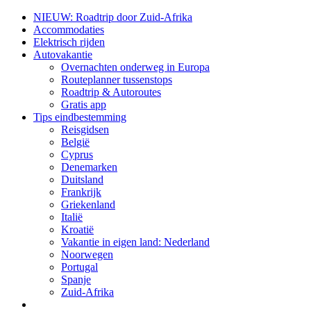
NIEUW: Roadtrip door Zuid-Afrika
Accommodaties
Elektrisch rijden
Autovakantie
Overnachten onderweg in Europa
Routeplanner tussenstops
Roadtrip & Autoroutes
Gratis app
Tips eindbestemming
Reisgidsen
België
Cyprus
Denemarken
Duitsland
Frankrijk
Griekenland
Italië
Kroatië
Vakantie in eigen land: Nederland
Noorwegen
Portugal
Spanje
Zuid-Afrika