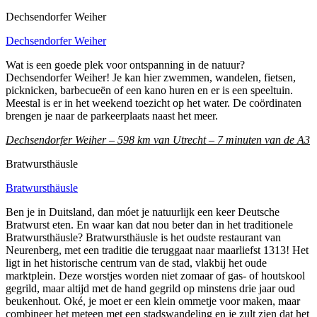
Dechsendorfer Weiher
Dechsendorfer Weiher
Wat is een goede plek voor ontspanning in de natuur?
Dechsendorfer Weiher! Je kan hier zwemmen, wandelen, fietsen,
picknicken, barbecueën of een kano huren en er is een speeltuin.
Meestal is er in het weekend toezicht op het water. De coördinaten
brengen je naar de parkeerplaats naast het meer.
Dechsendorfer Weiher – 598 km van Utrecht – 7 minuten van de A3
Bratwursthäusle
Bratwursthäusle
Ben je in Duitsland, dan móet je natuurlijk een keer Deutsche
Bratwurst eten. En waar kan dat nou beter dan in het traditionele
Bratwursthäusle? Bratwursthäusle is het oudste restaurant van
Neurenberg, met een traditie die teruggaat naar maarliefst 1313! Het
ligt in het historische centrum van de stad, vlakbij het oude
marktplein. Deze worstjes worden niet zomaar of gas- of houtskool
gegrild, maar altijd met de hand gegrild op minstens drie jaar oud
beukenhout. Oké, je moet er een klein ommetje voor maken, maar
combineer het meteen met een stadswandeling en je zult zien dat het