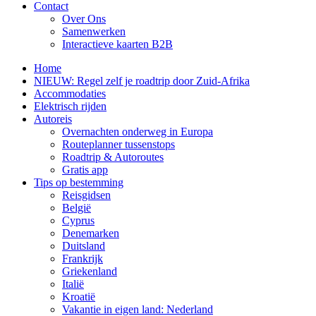
Contact
Over Ons
Samenwerken
Interactieve kaarten B2B
Home
NIEUW: Regel zelf je roadtrip door Zuid-Afrika
Accommodaties
Elektrisch rijden
Autoreis
Overnachten onderweg in Europa
Routeplanner tussenstops
Roadtrip & Autoroutes
Gratis app
Tips op bestemming
Reisgidsen
België
Cyprus
Denemarken
Duitsland
Frankrijk
Griekenland
Italië
Kroatië
Vakantie in eigen land: Nederland