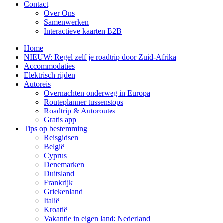
Contact
Over Ons
Samenwerken
Interactieve kaarten B2B
Home
NIEUW: Regel zelf je roadtrip door Zuid-Afrika
Accommodaties
Elektrisch rijden
Autoreis
Overnachten onderweg in Europa
Routeplanner tussenstops
Roadtrip & Autoroutes
Gratis app
Tips op bestemming
Reisgidsen
België
Cyprus
Denemarken
Duitsland
Frankrijk
Griekenland
Italië
Kroatië
Vakantie in eigen land: Nederland