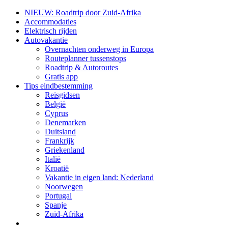
NIEUW: Roadtrip door Zuid-Afrika
Accommodaties
Elektrisch rijden
Autovakantie
Overnachten onderweg in Europa
Routeplanner tussenstops
Roadtrip & Autoroutes
Gratis app
Tips eindbestemming
Reisgidsen
België
Cyprus
Denemarken
Duitsland
Frankrijk
Griekenland
Italië
Kroatië
Vakantie in eigen land: Nederland
Noorwegen
Portugal
Spanje
Zuid-Afrika